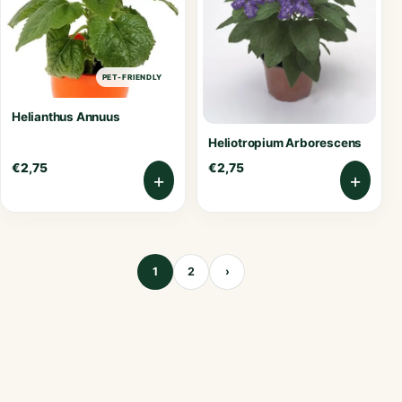
PET-FRIENDLY
Helianthus Annuus
Heliotropium Arborescens
€
2,75
€
2,75
+
+
1
2
›