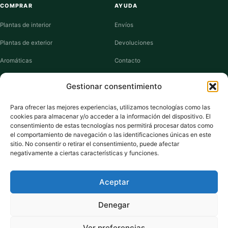
COMPRAR
AYUDA
Plantas de interior
Envíos
Plantas de exterior
Devoluciones
Aromáticas
Contacto
Suculentas
Guías de cuidados
Gestionar consentimiento
Macetas y jardineras
Mi cuenta
Para ofrecer las mejores experiencias, utilizamos tecnologías como las
cookies para almacenar y/o acceder a la información del dispositivo. El
VIVERO PLANTAS
consentimiento de estas tecnologías nos permitirá procesar datos como
el comportamiento de navegación o las identificaciones únicas en este
Sobre nosotros
sitio. No consentir o retirar el consentimiento, puede afectar
negativamente a ciertas características y funciones.
Puntos y recompensas
Privacidad
Aceptar
Cookies
Denegar
Ver preferencias