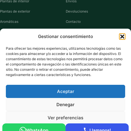
Plantas de interior
Envíos
Plantas de exterior
Devoluciones
Aromáticas
Contacto
Suculentas
Guías de cuidados
Gestionar consentimiento
Macetas y jardineras
Mi cuenta
Para ofrecer las mejores experiencias, utilizamos tecnologías como las
cookies para almacenar y/o acceder a la información del dispositivo. El
VIVERO PLANTAS
consentimiento de estas tecnologías nos permitirá procesar datos como
el comportamiento de navegación o las identificaciones únicas en este
Sobre nosotros
sitio. No consentir o retirar el consentimiento, puede afectar
negativamente a ciertas características y funciones.
Puntos y recompensas
Privacidad
Aceptar
Cookies
Denegar
Ver preferencias
Pago seguro:
Tarjeta de Crédito / Débito
Amazon Pay
Klarna
Link
WhatsApp
Llamanos!
© 2026 ViveroPlantas Online S.L. · NIF B27640622