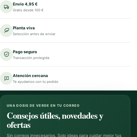
Envío 4,95 €
Gratis desde 100 €
Planta viva
Selección antes de enviar
Pago seguro
Transacción protegida
Atención cercana
Te ayudamos con tu pedido
UNA DOSIS DE VERDE EN TU CORREO
Consejos útiles, novedades y
ofertas
Sin correos innecesarios. Solo ideas para cuidar mejor tus