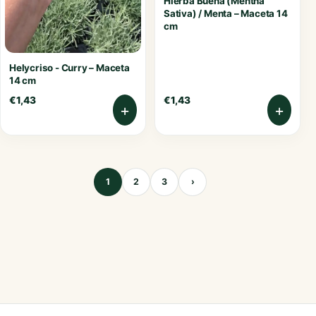
Hierba Buena (Mentha
Sativa) / Menta – Maceta 14
cm
Helycriso - Curry – Maceta
14 cm
€
1,43
€
1,43
+
+
1
2
3
›