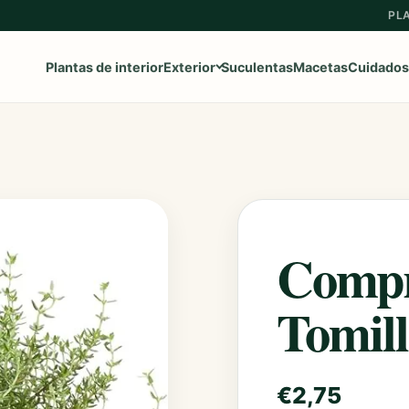
PL
Plantas de interior
Exterior
Suculentas
Macetas
Cuidados
Ver toda la categoría
→
Frutales
Aromaticas
Compr
Geranios y Gitanillas
Tomil
Ipomeas
Margaritas
€
2,75
Petunias