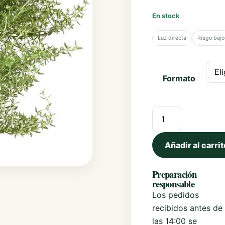
Poinsettias
En stock
Portulacas
Luz directa
Riego bajo
Sunpatiens
Thunbergias
Formato
Comprar Plantas de
Añadir al carrit
Preparación
responsable
Los pedidos
recibidos antes de
las 14:00 se