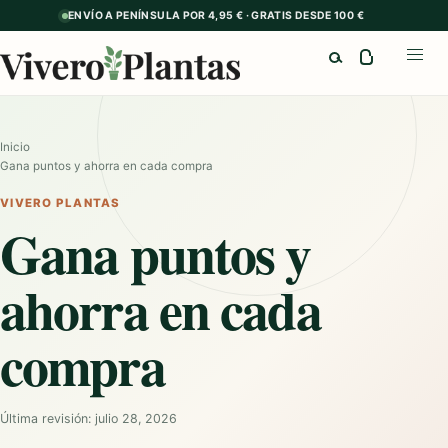
ENVÍO A PENÍNSULA POR 4,95 € · GRATIS DESDE 100 €
Buscar
Abrir
Inicio
Gana puntos y ahorra en cada compra
VIVERO PLANTAS
Gana puntos y
ahorra en cada
compra
Última revisión: julio 28, 2026