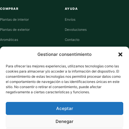
COMPRAR
AYUDA
Plantas de interior
Envíos
Plantas de exterior
Devoluciones
Aromáticas
Contacto
Suculentas
Guías de cuidados
Gestionar consentimiento
Macetas y jardineras
Mi cuenta
Para ofrecer las mejores experiencias, utilizamos tecnologías como las
cookies para almacenar y/o acceder a la información del dispositivo. El
VIVERO PLANTAS
consentimiento de estas tecnologías nos permitirá procesar datos como
el comportamiento de navegación o las identificaciones únicas en este
Sobre nosotros
sitio. No consentir o retirar el consentimiento, puede afectar
negativamente a ciertas características y funciones.
Puntos y recompensas
Privacidad
Aceptar
Cookies
Denegar