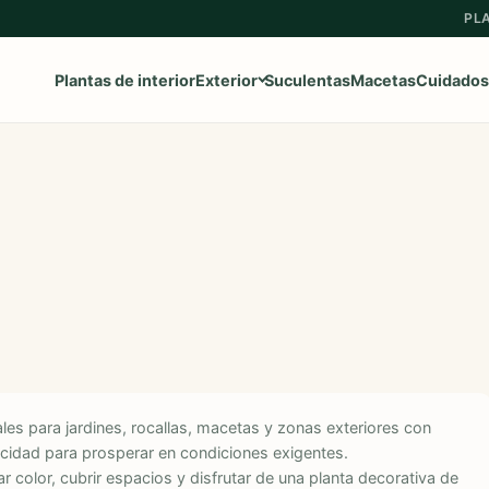
PL
Plantas de interior
Exterior
Suculentas
Macetas
Cuidados
Ver toda la categoría
→
Frutales
Aromaticas
Geranios y Gitanillas
Ipomeas
eales para jardines, rocallas, macetas y zonas exteriores con
Margaritas
acidad para prosperar en condiciones exigentes.
Petunias
 color, cubrir espacios y disfrutar de una planta decorativa de