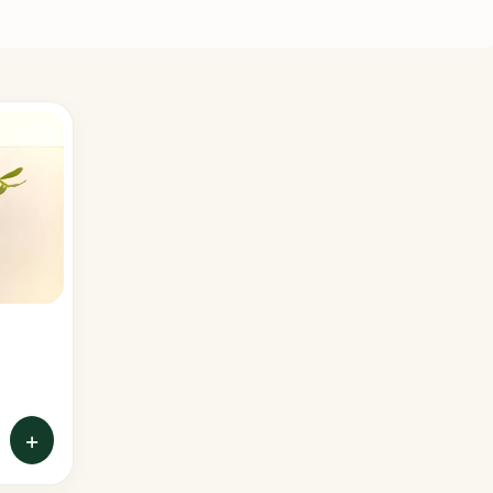
Poinsettias
Portulacas
Sunpatiens
Thunbergias
+