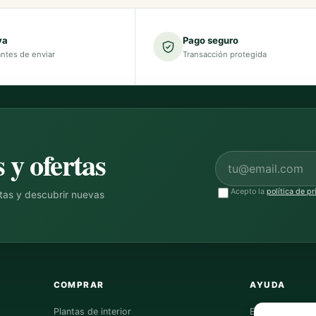
va
Pago seguro
antes de enviar
Transacción protegida
 y ofertas
Correo electrónico
Acepto la
política de p
ntas y descubrir nuevas
COMPRAR
AYUDA
Plantas de interior
Envíos