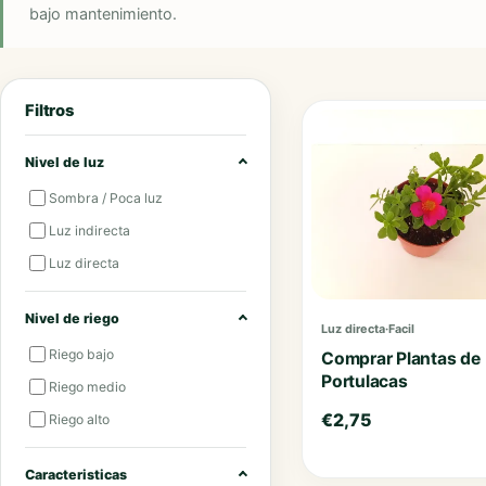
bajo mantenimiento.
Filtros
Nivel de luz
Sombra / Poca luz
Luz indirecta
Luz directa
Nivel de riego
Luz directa
·
Facil
Riego bajo
Comprar Plantas de
Portulacas
Riego medio
€
2,75
Riego alto
Caracteristicas