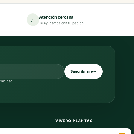
Atención cercana
Te ayudamos con tu pedido
Suscribirme
→
rivacidad
.
VIVERO PLANTAS
Sobre nosotros