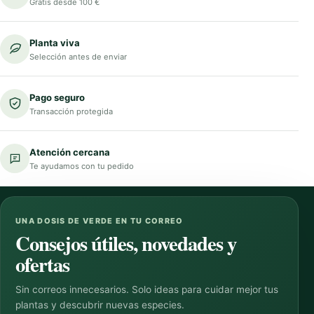
Gratis desde 100 €
Planta viva
Selección antes de enviar
Pago seguro
Transacción protegida
Atención cercana
Te ayudamos con tu pedido
UNA DOSIS DE VERDE EN TU CORREO
Consejos útiles, novedades y
ofertas
Sin correos innecesarios. Solo ideas para cuidar mejor tus
plantas y descubrir nuevas especies.