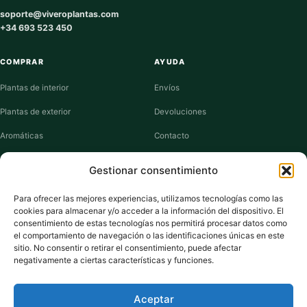
soporte@viveroplantas.com
+34 693 523 450
COMPRAR
AYUDA
Plantas de interior
Envíos
Plantas de exterior
Devoluciones
Aromáticas
Contacto
Suculentas
Guías de cuidados
Gestionar consentimiento
Macetas y jardineras
Mi cuenta
Para ofrecer las mejores experiencias, utilizamos tecnologías como las
cookies para almacenar y/o acceder a la información del dispositivo. El
VIVERO PLANTAS
consentimiento de estas tecnologías nos permitirá procesar datos como
el comportamiento de navegación o las identificaciones únicas en este
Sobre nosotros
sitio. No consentir o retirar el consentimiento, puede afectar
negativamente a ciertas características y funciones.
Puntos y recompensas
Privacidad
Aceptar