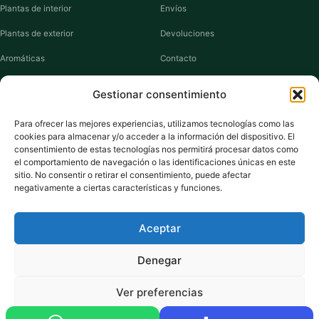
Plantas de interior
Envíos
Plantas de exterior
Devoluciones
Aromáticas
Contacto
Suculentas
Guías de cuidados
Gestionar consentimiento
Macetas y jardineras
Mi cuenta
Para ofrecer las mejores experiencias, utilizamos tecnologías como las
cookies para almacenar y/o acceder a la información del dispositivo. El
VIVERO PLANTAS
consentimiento de estas tecnologías nos permitirá procesar datos como
el comportamiento de navegación o las identificaciones únicas en este
Sobre nosotros
sitio. No consentir o retirar el consentimiento, puede afectar
negativamente a ciertas características y funciones.
Puntos y recompensas
Privacidad
Aceptar
Cookies
Denegar
Ver preferencias
Pago seguro:
Tarjeta de Crédito / Débito
Amazon Pay
Klarna
Link