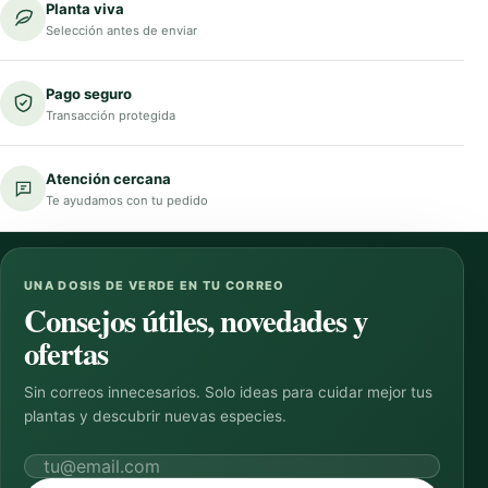
Planta viva
Selección antes de enviar
Pago seguro
Transacción protegida
Atención cercana
Te ayudamos con tu pedido
UNA DOSIS DE VERDE EN TU CORREO
Consejos útiles, novedades y
ofertas
Sin correos innecesarios. Solo ideas para cuidar mejor tus
plantas y descubrir nuevas especies.
Correo electrónico