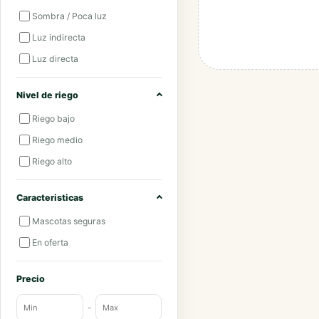
Sombra / Poca luz
Luz indirecta
Luz directa
Nivel de riego
Riego bajo
Riego medio
Riego alto
Caracteristicas
Mascotas seguras
En oferta
Precio
-