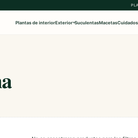
PL
Plantas de interior
Exterior
Suculentas
Macetas
Cuidados
Ver toda la categoría
→
ma
Frutales
Aromaticas
Geranios y Gitanillas
Ipomeas
Margaritas
Petunias