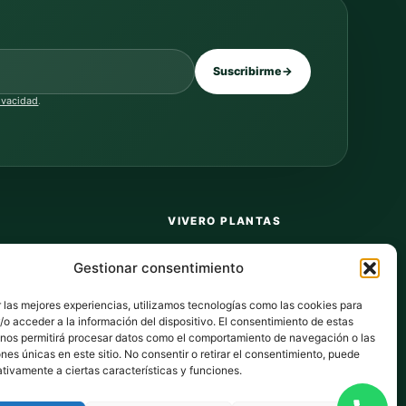
Suscribirme
→
rivacidad
.
VIVERO PLANTAS
Sobre nosotros
Gestionar consentimiento
Puntos y recompensas
 las mejores experiencias, utilizamos tecnologías como las cookies para
Privacidad
o acceder a la información del dispositivo. El consentimiento de estas
 nos permitirá procesar datos como el comportamiento de navegación o las
dos
Cookies
ones únicas en este sitio. No consentir o retirar el consentimiento, puede
tivamente a ciertas características y funciones.