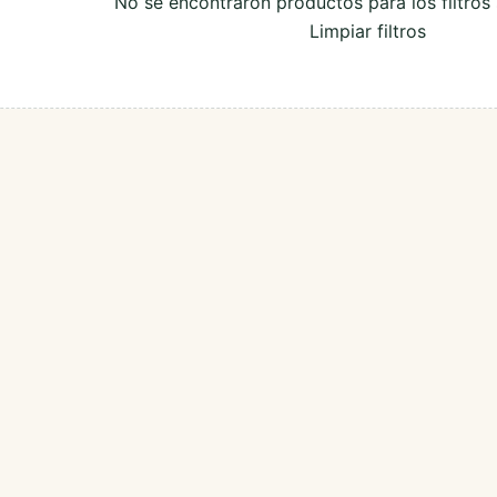
No se encontraron productos para los filtros
Limpiar filtros
Poinsettias
Portulacas
Sunpatiens
Thunbergias