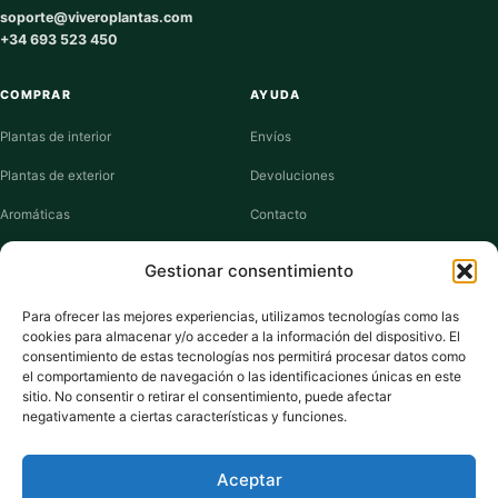
soporte@viveroplantas.com
+34 693 523 450
COMPRAR
AYUDA
Plantas de interior
Envíos
Plantas de exterior
Devoluciones
Aromáticas
Contacto
Suculentas
Guías de cuidados
Gestionar consentimiento
Macetas y jardineras
Mi cuenta
Para ofrecer las mejores experiencias, utilizamos tecnologías como las
cookies para almacenar y/o acceder a la información del dispositivo. El
VIVERO PLANTAS
consentimiento de estas tecnologías nos permitirá procesar datos como
el comportamiento de navegación o las identificaciones únicas en este
Sobre nosotros
sitio. No consentir o retirar el consentimiento, puede afectar
negativamente a ciertas características y funciones.
Puntos y recompensas
Privacidad
Aceptar