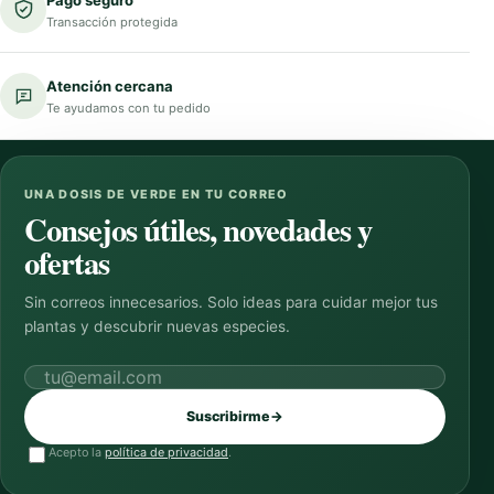
Transacción protegida
Atención cercana
Te ayudamos con tu pedido
UNA DOSIS DE VERDE EN TU CORREO
Consejos útiles, novedades y
ofertas
Sin correos innecesarios. Solo ideas para cuidar mejor tus
plantas y descubrir nuevas especies.
Correo electrónico
Suscribirme
→
Acepto la
política de privacidad
.