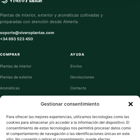
Plantas de interior, exterior y aromáticas cultivadas y
preparadas con atención desde Almería.
soporte@viveroplantas.com
+34 693 523 450
COMPRAR
AYUDA
Plantas de interior
Envíos
Plantas de exterior
Devoluciones
Aromáticas
Contacto
Suculentas
Guías de cuidados
Gestionar consentimiento
Macetas y jardineras
Mi cuenta
Para ofrecer las mejores experiencias, utilizamos tecnologías como las
cookies para almacenar y/o acceder a la información del dispositivo. El
VIVERO PLANTAS
consentimiento de estas tecnologías nos permitirá procesar datos como
el comportamiento de navegación o las identificaciones únicas en este
Sobre nosotros
sitio. No consentir o retirar el consentimiento, puede afectar