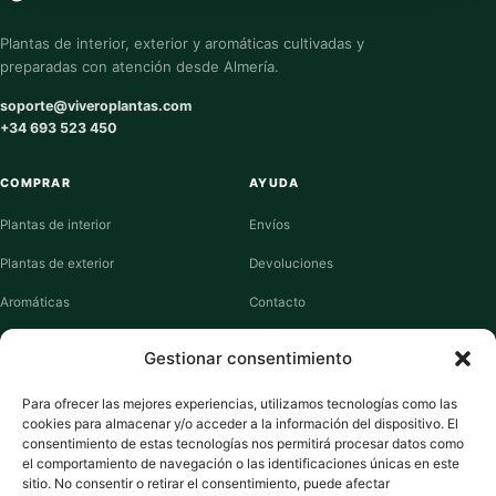
Plantas de interior, exterior y aromáticas cultivadas y
preparadas con atención desde Almería.
soporte@viveroplantas.com
+34 693 523 450
COMPRAR
AYUDA
Plantas de interior
Envíos
Plantas de exterior
Devoluciones
Aromáticas
Contacto
Suculentas
Guías de cuidados
Gestionar consentimiento
Macetas y jardineras
Mi cuenta
Para ofrecer las mejores experiencias, utilizamos tecnologías como las
cookies para almacenar y/o acceder a la información del dispositivo. El
VIVERO PLANTAS
consentimiento de estas tecnologías nos permitirá procesar datos como
el comportamiento de navegación o las identificaciones únicas en este
Sobre nosotros
sitio. No consentir o retirar el consentimiento, puede afectar