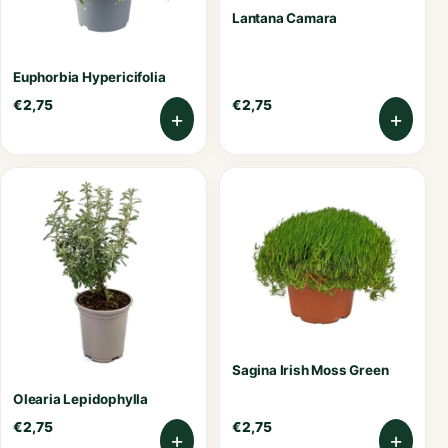
Lantana Camara
Euphorbia Hypericifolia
€
2,75
€
2,75
+
+
Sagina Irish Moss Green
Olearia Lepidophylla
€
2,75
€
2,75
+
+