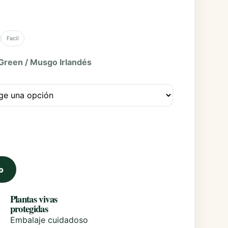
Facil
 Green / Musgo Irlandés
Green cantidad
o
Plantas vivas
protegidas
Embalaje cuidadoso