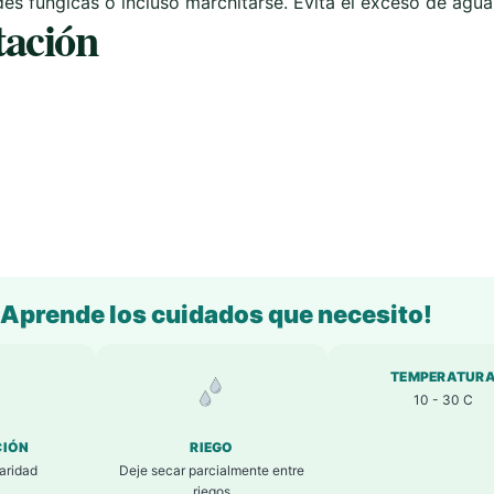
s fúngicas o incluso marchitarse. Evita el exceso de agua
tación
¡Aprende los cuidados que necesito!
TEMPERATUR
10 - 30 C
CIÓN
RIEGO
laridad
Deje secar parcialmente entre
riegos