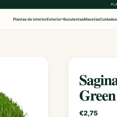
PL
Plantas de interior
Exterior
Suculentas
Macetas
Cuidados
Ver toda la categoría
→
Frutales
Aromaticas
Sagina
Geranios y Gitanillas
Green
Ipomeas
Margaritas
€
2,75
Petunias