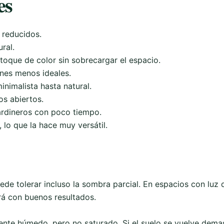
es
 reducidos.
ral.
 toque de color sin sobrecargar el espacio.
ones menos ideales.
inimalista hasta natural.
os abiertos.
jardineros con poco tiempo.
 lo que la hace muy versátil.
ede tolerar incluso la sombra parcial. En espacios con luz 
rá con buenos resultados.
mente húmedo, pero no saturado. Si el suelo se vuelve dem