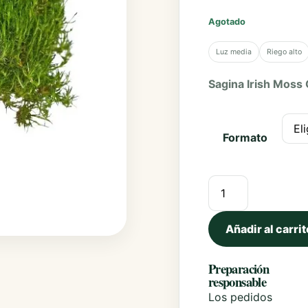
Poinsettias
Agotado
Portulacas
Luz media
Riego alto
Sunpatiens
Sagina Irish Moss
Thunbergias
Formato
Sagina Irish Moss 
Añadir al carrit
Preparación
responsable
Los pedidos