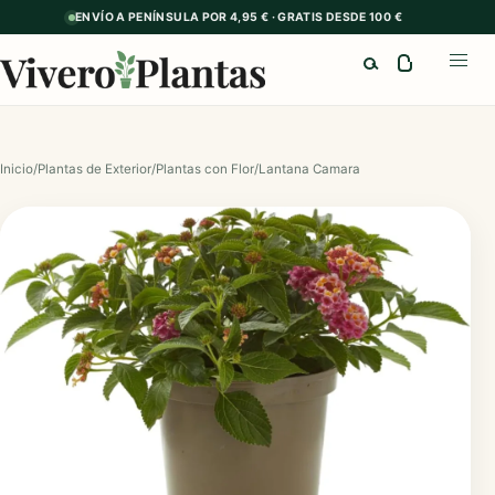
ENVÍO A PENÍNSULA POR 4,95 € · GRATIS DESDE 100 €
Buscar
Abrir
Inicio
/
Plantas de Exterior
/
Plantas con Flor
/
Lantana Camara