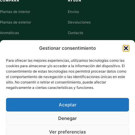
COMPRAR
AYUDA
Plantas de interior
Envíos
Plantas de exterior
Devoluciones
Aromáticas
Contacto
Suculentas
Guías de cuidados
Gestionar consentimiento
Macetas y jardineras
Mi cuenta
Para ofrecer las mejores experiencias, utilizamos tecnologías como las
cookies para almacenar y/o acceder a la información del dispositivo. El
VIVERO PLANTAS
consentimiento de estas tecnologías nos permitirá procesar datos como
el comportamiento de navegación o las identificaciones únicas en este
Sobre nosotros
sitio. No consentir o retirar el consentimiento, puede afectar
negativamente a ciertas características y funciones.
Puntos y recompensas
Privacidad
Aceptar
Cookies
Denegar
Ver preferencias