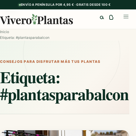
ENVÍO A PENÍNSULA POR 4,95 € · GRATIS DESDE 100 €
GUÍA
GUÍA
Buscar
Abrir
Inicio
Etiqueta: #plantasparabalcon
CONSEJOS PARA DISFRUTAR MÁS TUS PLANTAS
Etiqueta:
#plantasparabalcon