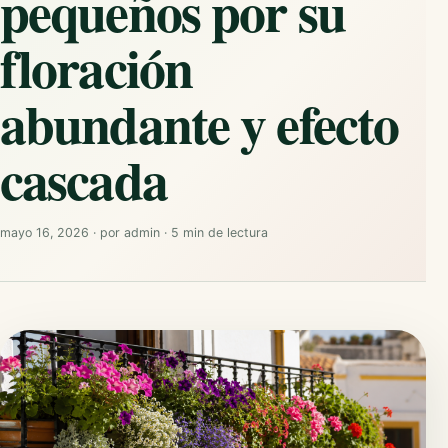
pequeños por su
floración
abundante y efecto
cascada
mayo 16, 2026
·
por
admin
·
5 min de lectura