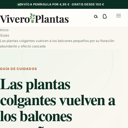
ENVÍO A PENÍNSULA POR 4,95 € · GRATIS DESDE 100 €
Buscar
Abrir
Inicio
Guías
Las plantas colgantes vuelven a los balcones pequeños por su floración
abundante y efecto cascada
GUÍA DE CUIDADOS
Las plantas
colgantes vuelven a
los balcones