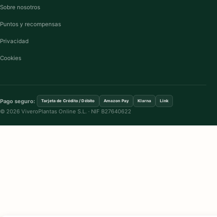
Sobre nosotros
Puntos y recompensas
Privacidad
Cookies
Pago seguro:
Tarjeta de Crédito / Débito
Amazon Pay
Klarna
Link
© 2026 ViveroPlantas Online S.L. · NIF B27640622