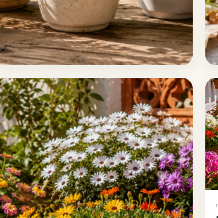
mayo 22, 2026
Plantas aromáticas para casa: cuáles elegir,
cómo cuidarlas y dónde comprarlas online
Actualizado el 22 de mayo de 2026 Plantas aromáticas
para casa: cuáles elegir, cómo cuidarlas y dónde
comprarlas online Las plantas aromáticas para casa son
una de las formas más sencillas de tener un rincón
verde útil, bonito y con aroma natural. No ocupan
mucho espacio, pueden cultivarse en macetas y sirven
tanto para decorar […]
Leer guía completa
→