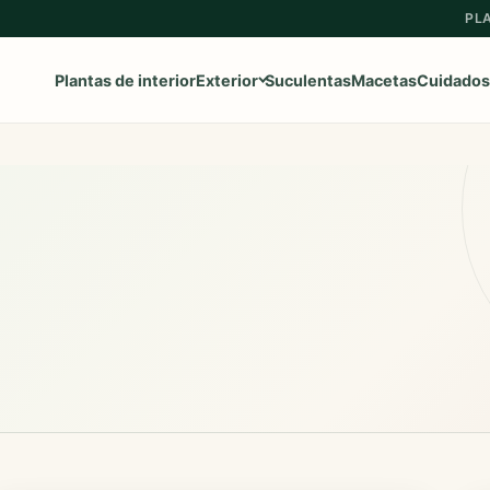
PL
Plantas de interior
Exterior
Suculentas
Macetas
Cuidados
Ver toda la categoría
→
Frutales
Aromaticas
Geranios y Gitanillas
Ipomeas
Margaritas
Petunias