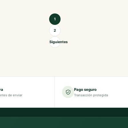
Paginación de entradas
1
2
Siguientes
va
Pago seguro
antes de enviar
Transacción protegida