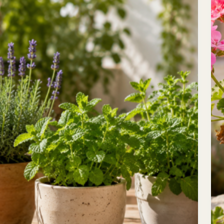
administración pública
En ViveroPlantas abrimos una nueva línea profesional
orientada a la venta al por mayor de miniplantas y planta
joven para empresas, viveros, profesionales de la
jardinería, proyectos de reforestación y administración
pública. Esta línea está pensada para clientes que
necesitan comprar plantas en volumen, trabajar con
formatos más económicos y recibir planta joven lista
para […]
Leer guía completa
→