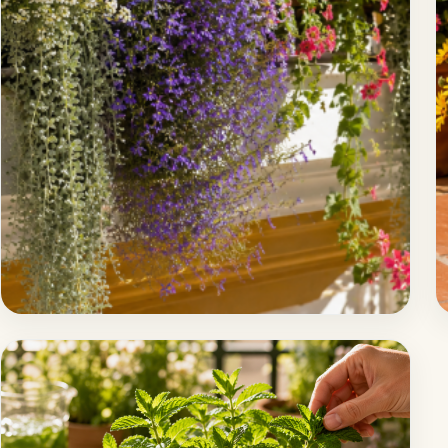
mayo 16, 2026
Las plantas colgantes vuelven a los
balcones pequeños por su floración
abundante y efecto cascada