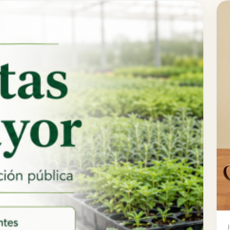
Poinsettias
Portulacas
Sunpatiens
Thunbergias