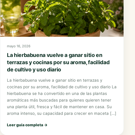
Las plantas colgantes vuelven a los balcones pequeños
por su floración abundante y efecto cascada Los
balcones pequeños están recuperando protagonismo
como espacios verdes gracias a las plantas colgantes.
Gitanillas, petunias, calibrachoas, lobelias, lobularias y
dichondras permiten llenar de color barandillas,
jardineras y macetas elevadas sin ocupar demasiado
mayo 16, 2026
espacio en el suelo. Con la llegada […]
La hierbabuena vuelve a ganar sitio en
Leer guía completa
→
terrazas y cocinas por su aroma, facilidad
de cultivo y uso diario
La hierbabuena vuelve a ganar sitio en terrazas y
cocinas por su aroma, facilidad de cultivo y uso diario La
hierbabuena se ha convertido en una de las plantas
aromáticas más buscadas para quienes quieren tener
una planta útil, fresca y fácil de mantener en casa. Su
aroma intenso, su capacidad para crecer en maceta […]
Leer guía completa
→