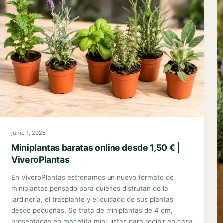
En ViveroPlantas hemos creado un programa de
afiliados para personas, blogs, creadores de contenido,
comunidades de jardinería y amantes de las plantas que
quieran recomendar nuestra tienda y obtener
comisiones por ventas válidas. Si tienes una web, un
blog, una cuenta de redes sociales, un canal de
YouTube, una comunidad de jardinería o simplemente te
[…]
Leer guía completa
→
junio 1, 2026
Miniplantas baratas online desde 1,50 € |
ViveroPlantas
En ViveroPlantas estrenamos un nuevo formato de
miniplantas pensado para quienes disfrutan de la
jardinería, el trasplante y el cuidado de sus plantas
desde pequeñas. Se trata de miniplantas de 4 cm,
presentadas en macetita mini, listas para recibir en casa