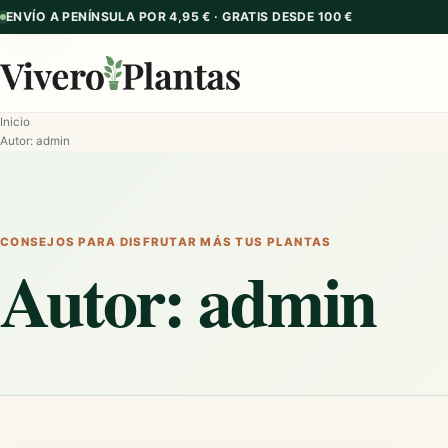
ENVÍO A PENÍNSULA POR 4,95 € · GRATIS DESDE 100 €
GUÍA
GUÍA
GUÍA
GUÍA
GUÍA
GUÍA
GUÍA
GUÍA
GUÍA
GUÍA
Inicio
Autor: admin
CONSEJOS PARA DISFRUTAR MÁS TUS PLANTAS
Autor:
admin