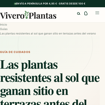
ENVÍO A PENÍNSULA POR 4,95 € · GRATIS DESDE 100 €
Buscar
Abrir
Inicio
Guías
Las plantas resistentes al sol que ganan sitio en terrazas antes del verano
GUÍA DE CUIDADOS
Las plantas
resistentes al sol que
ganan sitio en
terrazas antes del