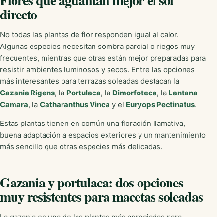
Flores que aguantan mejor el sol
directo
No todas las plantas de flor responden igual al calor.
Algunas especies necesitan sombra parcial o riegos muy
frecuentes, mientras que otras están mejor preparadas para
resistir ambientes luminosos y secos. Entre las opciones
más interesantes para terrazas soleadas destacan la
Gazania Rigens
, la
Portulaca
, la
Dimorfoteca
, la
Lantana
Camara
, la
Catharanthus Vinca
y el
Euryops Pectinatus
.
Estas plantas tienen en común una floración llamativa,
buena adaptación a espacios exteriores y un mantenimiento
más sencillo que otras especies más delicadas.
Gazania y portulaca: dos opciones
muy resistentes para macetas soleadas
La gazania es una de las plantas más apreciadas para