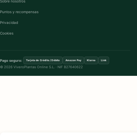
Sobre nosotros
Puntos y recompensas
Privacidad
Cookies
Pago seguro:
Tarjeta de Crédito / Débito
Amazon Pay
Klarna
Link
© 2026 ViveroPlantas Online S.L. · NIF B27640622