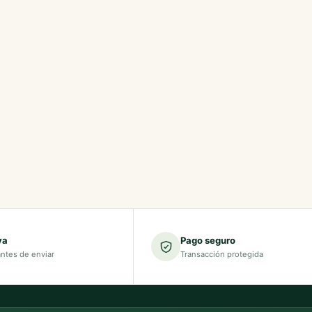
va
Pago seguro
antes de enviar
Transacción protegida