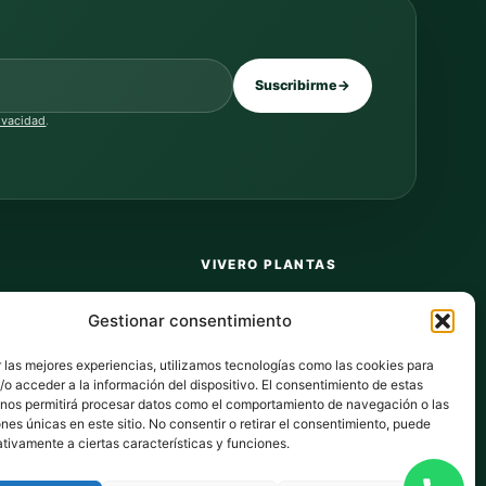
Suscribirme
→
rivacidad
.
VIVERO PLANTAS
Sobre nosotros
Gestionar consentimiento
Puntos y recompensas
 las mejores experiencias, utilizamos tecnologías como las cookies para
Privacidad
o acceder a la información del dispositivo. El consentimiento de estas
 nos permitirá procesar datos como el comportamiento de navegación o las
dos
Cookies
ones únicas en este sitio. No consentir o retirar el consentimiento, puede
tivamente a ciertas características y funciones.