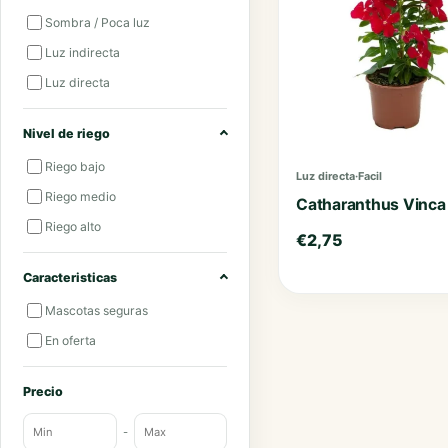
Sombra / Poca luz
Luz indirecta
Luz directa
Nivel de riego
Riego bajo
Luz directa
·
Facil
Riego medio
Catharanthus Vinca
Riego alto
€
2,75
Caracteristicas
Mascotas seguras
En oferta
Precio
-