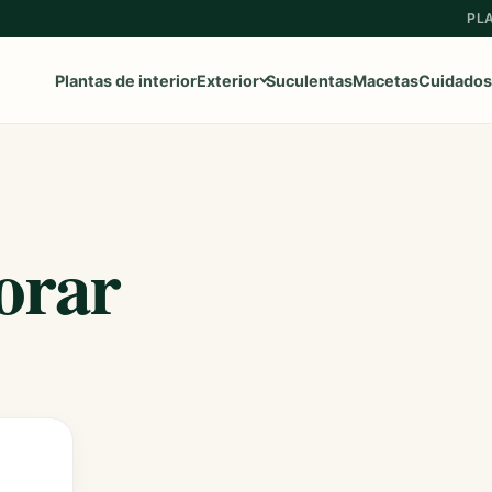
PL
Plantas de interior
Exterior
Suculentas
Macetas
Cuidados
Ver toda la categoría
→
orar
Frutales
Aromaticas
Geranios y Gitanillas
Ipomeas
Margaritas
Petunias