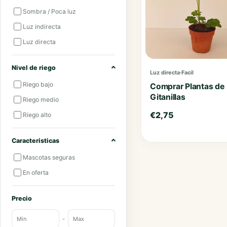
Sombra / Poca luz
Luz indirecta
Luz directa
Nivel de riego
Luz directa
·
Facil
Riego bajo
Comprar Plantas de
Gitanillas
Riego medio
€
2,75
Riego alto
Caracteristicas
Mascotas seguras
En oferta
Precio
-