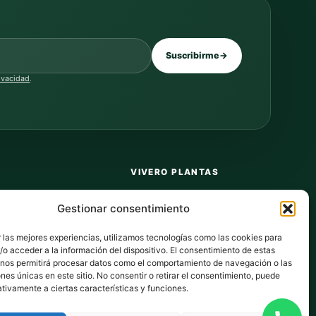
Suscribirme
→
rivacidad
.
VIVERO PLANTAS
Sobre nosotros
Gestionar consentimiento
Puntos y recompensas
 las mejores experiencias, utilizamos tecnologías como las cookies para
Privacidad
o acceder a la información del dispositivo. El consentimiento de estas
 nos permitirá procesar datos como el comportamiento de navegación o las
dos
Cookies
ones únicas en este sitio. No consentir o retirar el consentimiento, puede
tivamente a ciertas características y funciones.