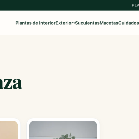
PL
Plantas de interior
Exterior
Suculentas
Macetas
Cuidados
Ver toda la categoría
→
aza
Frutales
Aromaticas
Geranios y Gitanillas
Ipomeas
Margaritas
Petunias