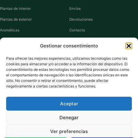
Plantas de interior
Envíos
Plantas de exterior
Devoluciones
Aromáticas
Contacto
Suculentas
Guías de cuidados
Gestionar consentimiento
Macetas y jardineras
Mi cuenta
Para ofrecer las mejores experiencias, utilizamos tecnologías como las
cookies para almacenar y/o acceder a la información del dispositivo. El
VIVERO PLANTAS
consentimiento de estas tecnologías nos permitirá procesar datos como
el comportamiento de navegación o las identificaciones únicas en este
Sobre nosotros
sitio. No consentir o retirar el consentimiento, puede afectar
negativamente a ciertas características y funciones.
Puntos y recompensas
Privacidad
Aceptar
Cookies
Denegar
Ver preferencias