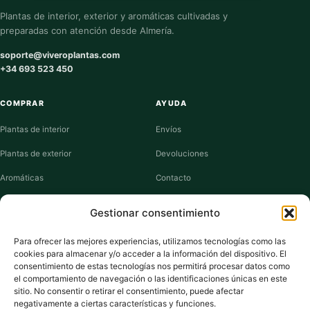
Plantas de interior, exterior y aromáticas cultivadas y
preparadas con atención desde Almería.
soporte@viveroplantas.com
+34 693 523 450
COMPRAR
AYUDA
Plantas de interior
Envíos
Plantas de exterior
Devoluciones
Aromáticas
Contacto
Suculentas
Guías de cuidados
Gestionar consentimiento
Macetas y jardineras
Mi cuenta
Para ofrecer las mejores experiencias, utilizamos tecnologías como las
cookies para almacenar y/o acceder a la información del dispositivo. El
VIVERO PLANTAS
consentimiento de estas tecnologías nos permitirá procesar datos como
el comportamiento de navegación o las identificaciones únicas en este
Sobre nosotros
sitio. No consentir o retirar el consentimiento, puede afectar
negativamente a ciertas características y funciones.