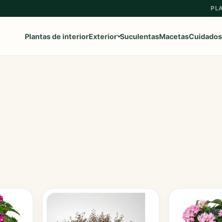
PL
Plantas de interior
Exterior
Suculentas
Macetas
Cuidados
Ver toda la categoría
→
Frutales
Aromaticas
Geranios y Gitanillas
Ipomeas
Margaritas
Petunias