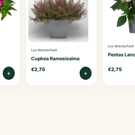
Poinsettias
Portulacas
Sunpatiens
Thunbergias
Luz directa
·
Facil
Luz directa
·
Facil
Pentas Lanc
Cuphea Ramosissima
€
2,75
€
2,75
+
+