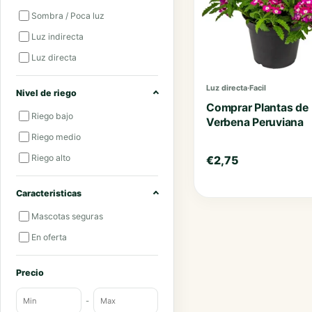
Sombra / Poca luz
Luz indirecta
Luz directa
Luz directa
·
Facil
Nivel de riego
Comprar Plantas de
Riego bajo
Verbena Peruviana
Riego medio
Riego alto
€
2,75
Caracteristicas
Mascotas seguras
En oferta
Precio
-