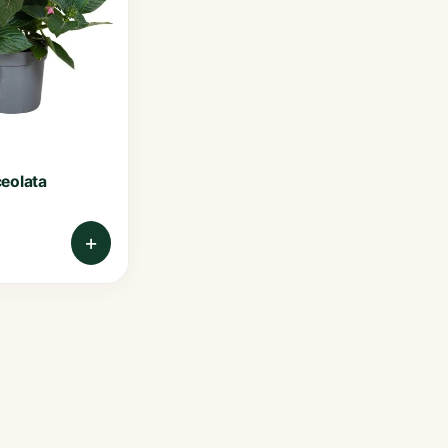
eolata
+