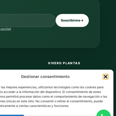
Suscribirme
→
rivacidad
.
VIVERO PLANTAS
Sobre nosotros
Gestionar consentimiento
Puntos y recompensas
 las mejores experiencias, utilizamos tecnologías como las cookies para
Privacidad
o acceder a la información del dispositivo. El consentimiento de estas
 nos permitirá procesar datos como el comportamiento de navegación o las
dos
Cookies
ones únicas en este sitio. No consentir o retirar el consentimiento, puede
tivamente a ciertas características y funciones.