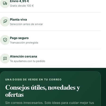
Envío 4,95 €
Gratis desde 100 €
Planta viva
Selección antes de enviar
Pago seguro
Transacción protegida
Atención cercana
Te ayudamos con tu pedido
UNA DOSIS DE VERDE EN TU CORREO
Consejos útiles, novedades y
ofertas
Sin correos innecesarios. Solo ideas para cuidar mejor tus