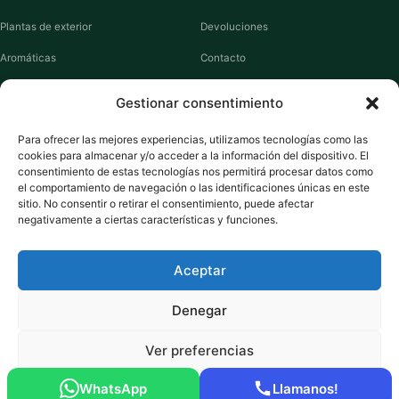
Plantas de exterior
Devoluciones
Aromáticas
Contacto
Suculentas
Guías de cuidados
Gestionar consentimiento
Macetas y jardineras
Mi cuenta
Para ofrecer las mejores experiencias, utilizamos tecnologías como las
cookies para almacenar y/o acceder a la información del dispositivo. El
VIVERO PLANTAS
consentimiento de estas tecnologías nos permitirá procesar datos como
el comportamiento de navegación o las identificaciones únicas en este
Sobre nosotros
sitio. No consentir o retirar el consentimiento, puede afectar
negativamente a ciertas características y funciones.
Puntos y recompensas
Privacidad
Aceptar
Cookies
Denegar
Ver preferencias
Pago seguro:
Tarjeta de Crédito / Débito
Amazon Pay
Klarna
Link
WhatsApp
Llamanos!
© 2026 ViveroPlantas Online S.L. · NIF B27640622
Política de cookies