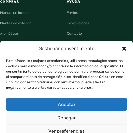
COMPRAR
AYUDA
Plantas de interior
Envíos
Plantas de exterior
Devoluciones
Aromáticas
Contacto
Suculentas
Guías de cuidados
Gestionar consentimiento
Macetas y jardineras
Mi cuenta
Para ofrecer las mejores experiencias, utilizamos tecnologías como las
cookies para almacenar y/o acceder a la información del dispositivo. El
VIVERO PLANTAS
consentimiento de estas tecnologías nos permitirá procesar datos como
el comportamiento de navegación o las identificaciones únicas en este
Sobre nosotros
sitio. No consentir o retirar el consentimiento, puede afectar
negativamente a ciertas características y funciones.
Puntos y recompensas
Privacidad
Aceptar
Cookies
Denegar
Ver preferencias