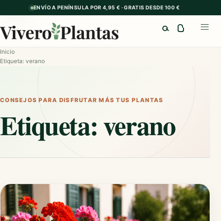
ENVÍO A PENÍNSULA POR 4,95 € · GRATIS DESDE 100 €
GUÍA
Buscar
Abrir
Inicio
Etiqueta: verano
CONSEJOS PARA DISFRUTAR MÁS TUS PLANTAS
Etiqueta:
verano