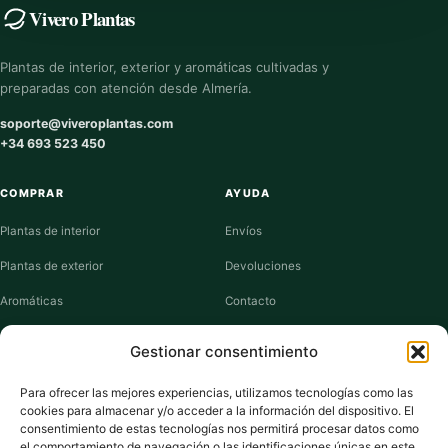
Vivero Plantas
Plantas de interior, exterior y aromáticas cultivadas y
preparadas con atención desde Almería.
soporte@viveroplantas.com
+34 693 523 450
COMPRAR
AYUDA
Plantas de interior
Envíos
Plantas de exterior
Devoluciones
Aromáticas
Contacto
Suculentas
Guías de cuidados
Gestionar consentimiento
Macetas y jardineras
Mi cuenta
Para ofrecer las mejores experiencias, utilizamos tecnologías como las
cookies para almacenar y/o acceder a la información del dispositivo. El
VIVERO PLANTAS
consentimiento de estas tecnologías nos permitirá procesar datos como
el comportamiento de navegación o las identificaciones únicas en este