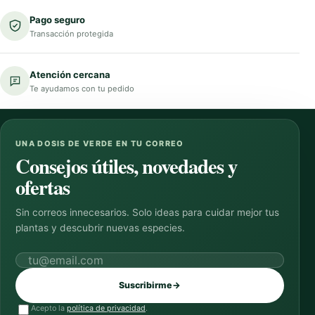
Pago seguro
Transacción protegida
Atención cercana
Te ayudamos con tu pedido
UNA DOSIS DE VERDE EN TU CORREO
Consejos útiles, novedades y
ofertas
Sin correos innecesarios. Solo ideas para cuidar mejor tus
plantas y descubrir nuevas especies.
Correo electrónico
Suscribirme
→
Acepto la
política de privacidad
.