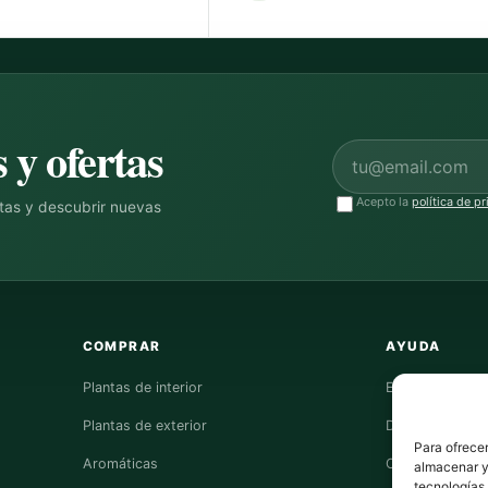
 y ofertas
Correo electrónico
Acepto la
política de p
ntas y descubrir nuevas
COMPRAR
AYUDA
Plantas de interior
Envíos
Plantas de exterior
Devoluciones
Para ofrecer
Aromáticas
Contacto
almacenar y/
tecnologías