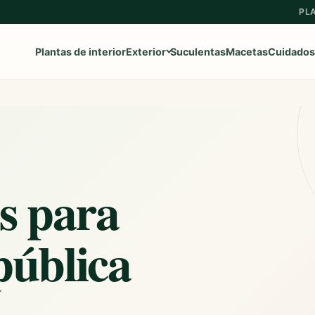
PL
Plantas de interior
Exterior
Suculentas
Macetas
Cuidados
Ver toda la categoría
→
Frutales
s para
Aromaticas
Geranios y Gitanillas
pública
Ipomeas
Margaritas
Petunias