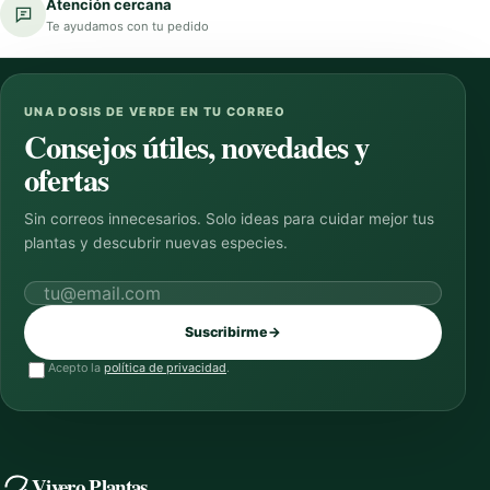
Atención cercana
Te ayudamos con tu pedido
UNA DOSIS DE VERDE EN TU CORREO
Consejos útiles, novedades y
ofertas
Sin correos innecesarios. Solo ideas para cuidar mejor tus
plantas y descubrir nuevas especies.
Correo electrónico
Suscribirme
→
Acepto la
política de privacidad
.
Vivero Plantas