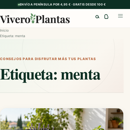
ENVÍO A PENÍNSULA POR 4,95 € · GRATIS DESDE 100 €
GUÍA
Buscar
Abrir
Inicio
Etiqueta: menta
CONSEJOS PARA DISFRUTAR MÁS TUS PLANTAS
Etiqueta:
menta