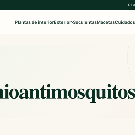
PL
Plantas de interior
Exterior
Suculentas
Macetas
Cuidados
Ver toda la categoría
→
Frutales
nioantimosquitos
Aromaticas
Geranios y Gitanillas
Ipomeas
Margaritas
Petunias