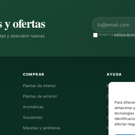
 y ofertas
Correo electrónico
Acepto la
política de p
ntas y descubrir nuevas
COMPRAR
AYUDA
Plantas de interior
Envíos
Plantas de exterior
Devoluciones
Para ofrecer
Aromáticas
Contacto
almacenar y/
tecnologías
Suculentas
Guías de cuida
identificaci
afectar nega
Macetas y jardineras
Mi cuenta