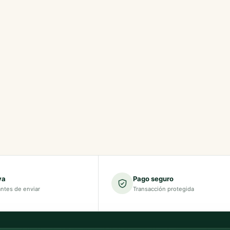
va
Pago seguro
antes de enviar
Transacción protegida