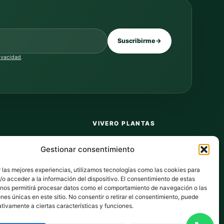
Suscribirme
→
rivacidad
.
VIVERO PLANTAS
Sobre nosotros
Gestionar consentimiento
Puntos y recompensas
 las mejores experiencias, utilizamos tecnologías como las cookies para
Privacidad
o acceder a la información del dispositivo. El consentimiento de estas
 nos permitirá procesar datos como el comportamiento de navegación o las
dos
Cookies
ones únicas en este sitio. No consentir o retirar el consentimiento, puede
tivamente a ciertas características y funciones.