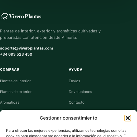
Vivero Plantas
Plantas de interior, exterior y aromáticas cultivadas y
preparadas con atención desde Almería.
soporte@viveroplantas.com
+34 693 523 450
COMPRAR
AYUDA
Plantas de interior
Envíos
Plantas de exterior
Devoluciones
Aromáticas
Contacto
Suculentas
Guías de cuidados
Gestionar consentimiento
Macetas y jardineras
Mi cuenta
Para ofrecer las mejores experiencias, utilizamos tecnologías como las
cookies para almacenar y/o acceder a la información del dispositivo. El