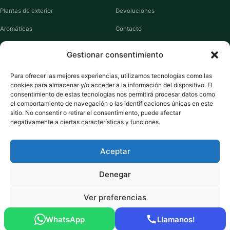
Plantas de exterior
Devoluciones
Aromáticas
Contacto
Suculentas
Guías de cuidados
Gestionar consentimiento
Macetas y jardineras
Mi cuenta
Para ofrecer las mejores experiencias, utilizamos tecnologías como las
cookies para almacenar y/o acceder a la información del dispositivo. El
VIVERO PLANTAS
consentimiento de estas tecnologías nos permitirá procesar datos como
el comportamiento de navegación o las identificaciones únicas en este
Sobre nosotros
sitio. No consentir o retirar el consentimiento, puede afectar
negativamente a ciertas características y funciones.
Puntos y recompensas
Privacidad
Aceptar
Cookies
Denegar
Ver preferencias
Pago seguro:
Tarjeta de Crédito / Débito
Amazon Pay
Klarna
Link
WhatsApp
Llamanos!
© 2026 ViveroPlantas Online S.L. · NIF B27640622
Política de cookies