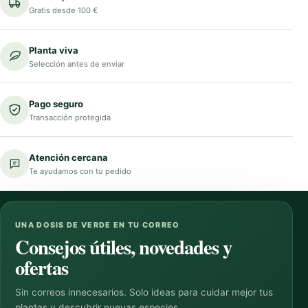
Gratis desde 100 €
Planta viva
Selección antes de enviar
Pago seguro
Transacción protegida
Atención cercana
Te ayudamos con tu pedido
UNA DOSIS DE VERDE EN TU CORREO
Consejos útiles, novedades y
ofertas
Sin correos innecesarios. Solo ideas para cuidar mejor tus
plantas y descubrir nuevas especies.