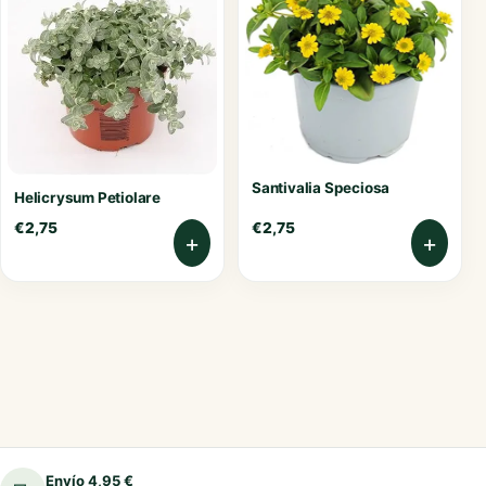
Santivalia Speciosa
Helicrysum Petiolare
€
2,75
€
2,75
+
+
Envío 4,95 €