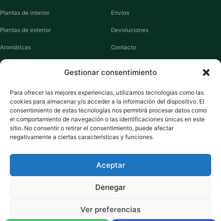
Plantas de interior
Envíos
Plantas de exterior
Devoluciones
Aromáticas
Contacto
Suculentas
Guías de cuidados
Gestionar consentimiento
Macetas y jardineras
Mi cuenta
Para ofrecer las mejores experiencias, utilizamos tecnologías como las
cookies para almacenar y/o acceder a la información del dispositivo. El
VIVERO PLANTAS
consentimiento de estas tecnologías nos permitirá procesar datos como
el comportamiento de navegación o las identificaciones únicas en este
Sobre nosotros
sitio. No consentir o retirar el consentimiento, puede afectar
negativamente a ciertas características y funciones.
Puntos y recompensas
Privacidad
Aceptar
Cookies
Denegar
Ver preferencias
Pago seguro:
Tarjeta de Crédito / Débito
Amazon Pay
Klarna
Link