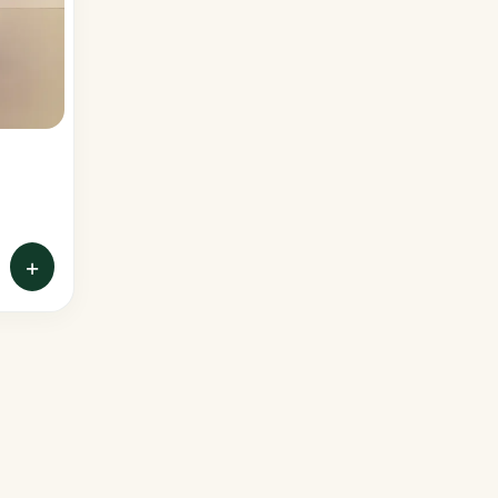
Poinsettias
Portulacas
Sunpatiens
Thunbergias
+