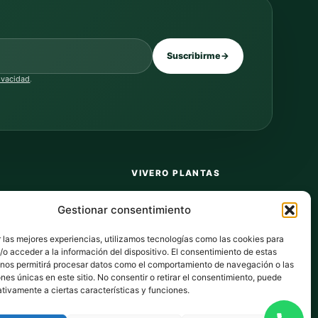
Suscribirme
→
rivacidad
.
VIVERO PLANTAS
Sobre nosotros
Gestionar consentimiento
Puntos y recompensas
 las mejores experiencias, utilizamos tecnologías como las cookies para
Privacidad
o acceder a la información del dispositivo. El consentimiento de estas
 nos permitirá procesar datos como el comportamiento de navegación o las
dos
Cookies
ones únicas en este sitio. No consentir o retirar el consentimiento, puede
tivamente a ciertas características y funciones.