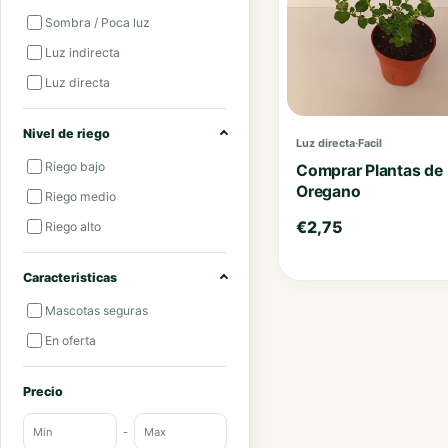
Sombra / Poca luz
Luz indirecta
Luz directa
Nivel de riego
Luz directa
·
Facil
Riego bajo
Comprar Plantas de
Oregano
Riego medio
€
2,75
Riego alto
Caracteristicas
Mascotas seguras
En oferta
Precio
-