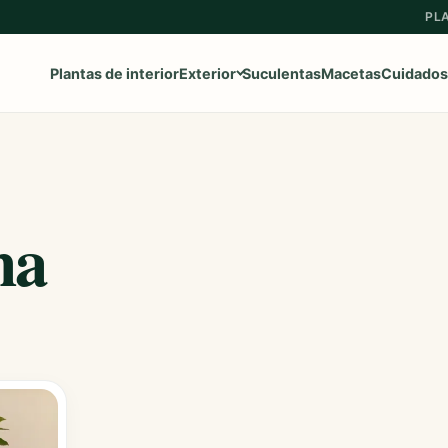
PL
Plantas de interior
Exterior
Suculentas
Macetas
Cuidados
Ver toda la categoría
→
na
Frutales
Aromaticas
Geranios y Gitanillas
Ipomeas
Margaritas
Petunias