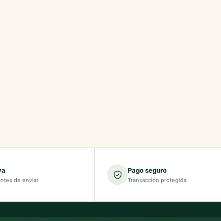
va
Pago seguro
antes de enviar
Transacción protegida