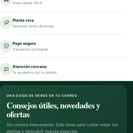
Gratis desde 100 €
Planta viva
Selección antes de enviar
Pago seguro
Transacción protegida
Atención cercana
Te ayudamos con tu pedido
UNA DOSIS DE VERDE EN TU CORREO
Consejos útiles, novedades y
ofertas
Sin correos innecesarios. Solo ideas para cuidar mejor tus
plantas y descubrir nuevas especies.