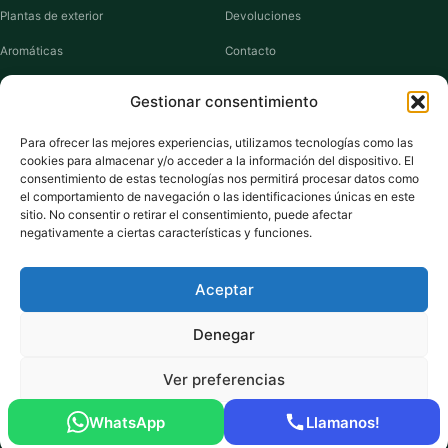
Plantas de exterior
Devoluciones
Aromáticas
Contacto
Suculentas
Guías de cuidados
Gestionar consentimiento
Macetas y jardineras
Mi cuenta
Para ofrecer las mejores experiencias, utilizamos tecnologías como las
cookies para almacenar y/o acceder a la información del dispositivo. El
VIVERO PLANTAS
consentimiento de estas tecnologías nos permitirá procesar datos como
el comportamiento de navegación o las identificaciones únicas en este
Sobre nosotros
sitio. No consentir o retirar el consentimiento, puede afectar
negativamente a ciertas características y funciones.
Puntos y recompensas
Privacidad
Aceptar
Cookies
Denegar
Ver preferencias
Pago seguro:
Tarjeta de Crédito / Débito
Amazon Pay
Klarna
Link
WhatsApp
Llamanos!
© 2026 ViveroPlantas Online S.L. · NIF B27640622
Política de cookies