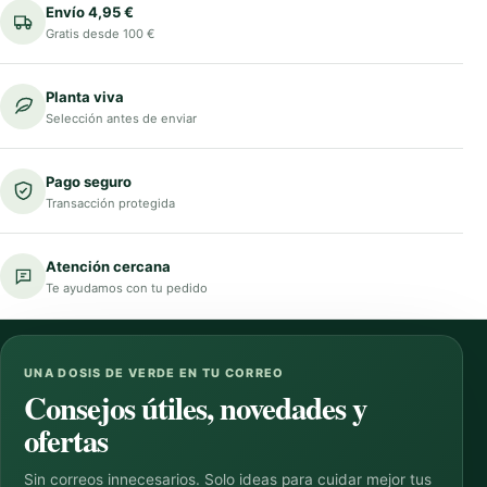
Envío 4,95 €
Gratis desde 100 €
Planta viva
Selección antes de enviar
Pago seguro
Transacción protegida
Atención cercana
Te ayudamos con tu pedido
UNA DOSIS DE VERDE EN TU CORREO
Consejos útiles, novedades y
ofertas
Sin correos innecesarios. Solo ideas para cuidar mejor tus