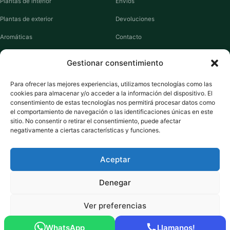
Plantas de interior
Envíos
Plantas de exterior
Devoluciones
Aromáticas
Contacto
Suculentas
Guías de cuidados
Gestionar consentimiento
Macetas y jardineras
Mi cuenta
Para ofrecer las mejores experiencias, utilizamos tecnologías como las
cookies para almacenar y/o acceder a la información del dispositivo. El
VIVERO PLANTAS
consentimiento de estas tecnologías nos permitirá procesar datos como
el comportamiento de navegación o las identificaciones únicas en este
Sobre nosotros
sitio. No consentir o retirar el consentimiento, puede afectar
negativamente a ciertas características y funciones.
Puntos y recompensas
Privacidad
Aceptar
Cookies
Denegar
Ver preferencias
Pago seguro:
Tarjeta de Crédito / Débito
Amazon Pay
Klarna
Link
WhatsApp
Llamanos!
© 2026 ViveroPlantas Online S.L. · NIF B27640622
Política de cookies