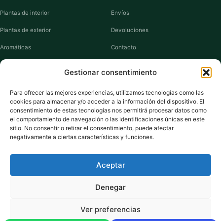
Plantas de interior
Envíos
Plantas de exterior
Devoluciones
Aromáticas
Contacto
Suculentas
Guías de cuidados
Gestionar consentimiento
Macetas y jardineras
Mi cuenta
Para ofrecer las mejores experiencias, utilizamos tecnologías como las
cookies para almacenar y/o acceder a la información del dispositivo. El
VIVERO PLANTAS
consentimiento de estas tecnologías nos permitirá procesar datos como
el comportamiento de navegación o las identificaciones únicas en este
Sobre nosotros
sitio. No consentir o retirar el consentimiento, puede afectar
negativamente a ciertas características y funciones.
Puntos y recompensas
Privacidad
Aceptar
Cookies
Denegar
Ver preferencias
Pago seguro:
Tarjeta de Crédito / Débito
Amazon Pay
Klarna
Link