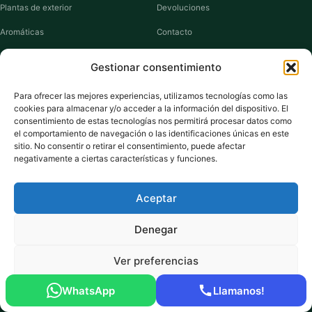
Plantas de exterior
Devoluciones
Aromáticas
Contacto
Suculentas
Guías de cuidados
Gestionar consentimiento
Macetas y jardineras
Mi cuenta
Para ofrecer las mejores experiencias, utilizamos tecnologías como las
cookies para almacenar y/o acceder a la información del dispositivo. El
VIVERO PLANTAS
consentimiento de estas tecnologías nos permitirá procesar datos como
el comportamiento de navegación o las identificaciones únicas en este
Sobre nosotros
sitio. No consentir o retirar el consentimiento, puede afectar
negativamente a ciertas características y funciones.
Puntos y recompensas
Privacidad
Aceptar
Cookies
Denegar
Ver preferencias
Pago seguro:
Tarjeta de Crédito / Débito
Amazon Pay
Klarna
Link
WhatsApp
Llamanos!
© 2026 ViveroPlantas Online S.L. · NIF B27640622
Política de cookies