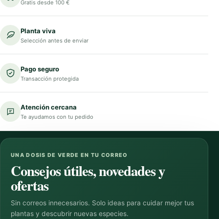
Gratis desde 100 €
Planta viva
Selección antes de enviar
Pago seguro
Transacción protegida
Atención cercana
Te ayudamos con tu pedido
UNA DOSIS DE VERDE EN TU CORREO
Consejos útiles, novedades y
ofertas
Sin correos innecesarios. Solo ideas para cuidar mejor tus
plantas y descubrir nuevas especies.