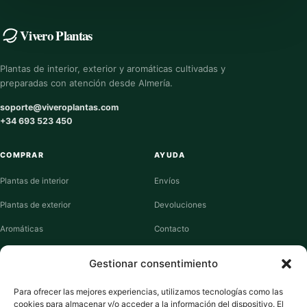
Vivero Plantas
Plantas de interior, exterior y aromáticas cultivadas y
preparadas con atención desde Almería.
soporte@viveroplantas.com
+34 693 523 450
COMPRAR
AYUDA
Plantas de interior
Envíos
Plantas de exterior
Devoluciones
Aromáticas
Contacto
Suculentas
Guías de cuidados
Gestionar consentimiento
Macetas y jardineras
Mi cuenta
Para ofrecer las mejores experiencias, utilizamos tecnologías como las
cookies para almacenar y/o acceder a la información del dispositivo. El