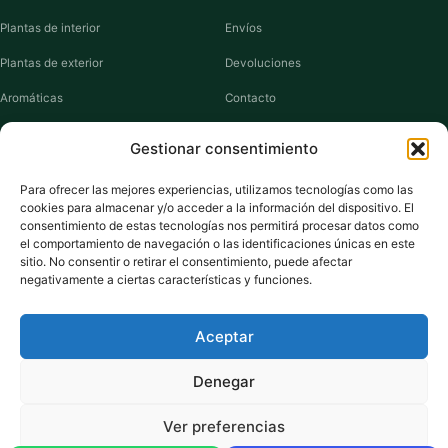
Plantas de interior
Envíos
Plantas de exterior
Devoluciones
Aromáticas
Contacto
Suculentas
Guías de cuidados
Gestionar consentimiento
Macetas y jardineras
Mi cuenta
Para ofrecer las mejores experiencias, utilizamos tecnologías como las
cookies para almacenar y/o acceder a la información del dispositivo. El
VIVERO PLANTAS
consentimiento de estas tecnologías nos permitirá procesar datos como
el comportamiento de navegación o las identificaciones únicas en este
Sobre nosotros
sitio. No consentir o retirar el consentimiento, puede afectar
negativamente a ciertas características y funciones.
Puntos y recompensas
Privacidad
Aceptar
Cookies
Denegar
Ver preferencias