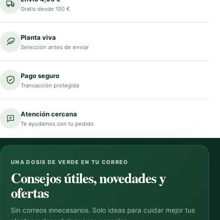
Gratis desde 100 €
Planta viva
Selección antes de enviar
Pago seguro
Transacción protegida
Atención cercana
Te ayudamos con tu pedido
UNA DOSIS DE VERDE EN TU CORREO
Consejos útiles, novedades y
ofertas
Sin correos innecesarios. Solo ideas para cuidar mejor tus