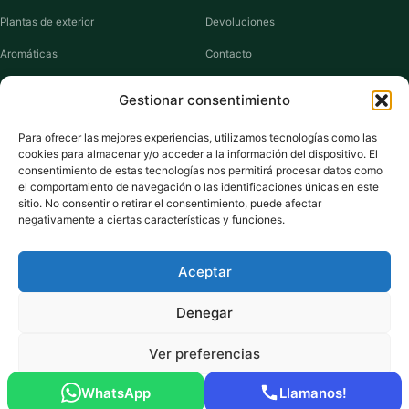
Plantas de exterior
Devoluciones
Aromáticas
Contacto
Suculentas
Guías de cuidados
Gestionar consentimiento
Macetas y jardineras
Mi cuenta
Para ofrecer las mejores experiencias, utilizamos tecnologías como las
cookies para almacenar y/o acceder a la información del dispositivo. El
VIVERO PLANTAS
consentimiento de estas tecnologías nos permitirá procesar datos como
el comportamiento de navegación o las identificaciones únicas en este
Sobre nosotros
sitio. No consentir o retirar el consentimiento, puede afectar
negativamente a ciertas características y funciones.
Puntos y recompensas
Privacidad
Aceptar
Cookies
Denegar
Ver preferencias
Pago seguro:
Tarjeta de Crédito / Débito
Amazon Pay
Klarna
Link
WhatsApp
Llamanos!
© 2026 ViveroPlantas Online S.L. · NIF B27640622
Política de cookies