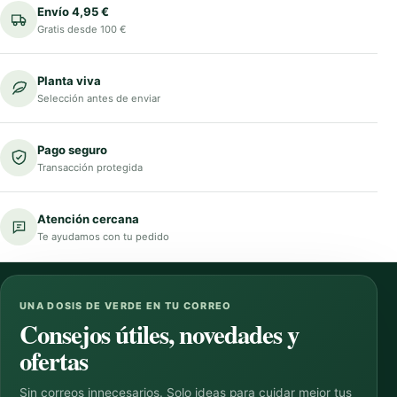
Envío 4,95 €
Gratis desde 100 €
Planta viva
Selección antes de enviar
Pago seguro
Transacción protegida
Atención cercana
Te ayudamos con tu pedido
UNA DOSIS DE VERDE EN TU CORREO
Consejos útiles, novedades y
ofertas
Sin correos innecesarios. Solo ideas para cuidar mejor tus