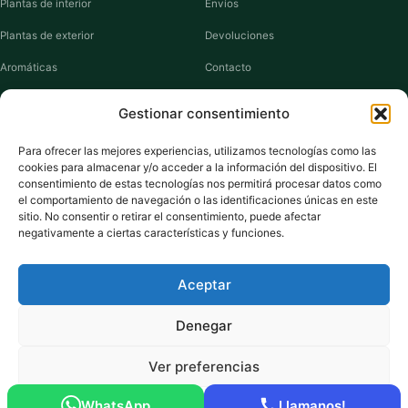
Plantas de interior
Envíos
Plantas de exterior
Devoluciones
Aromáticas
Contacto
Suculentas
Guías de cuidados
Gestionar consentimiento
Macetas y jardineras
Mi cuenta
Para ofrecer las mejores experiencias, utilizamos tecnologías como las
cookies para almacenar y/o acceder a la información del dispositivo. El
VIVERO PLANTAS
consentimiento de estas tecnologías nos permitirá procesar datos como
el comportamiento de navegación o las identificaciones únicas en este
Sobre nosotros
sitio. No consentir o retirar el consentimiento, puede afectar
negativamente a ciertas características y funciones.
Puntos y recompensas
Privacidad
Aceptar
Cookies
Denegar
Ver preferencias
Pago seguro:
Tarjeta de Crédito / Débito
Amazon Pay
Klarna
Link
WhatsApp
Llamanos!
© 2026 ViveroPlantas Online S.L. · NIF B27640622