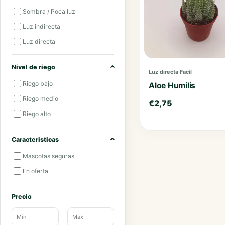
Sombra / Poca luz
Luz indirecta
Luz directa
Nivel de riego
Luz directa
·
Facil
Riego bajo
Aloe Humilis
Riego medio
€
2,75
Riego alto
Caracteristicas
Mascotas seguras
En oferta
Precio
-