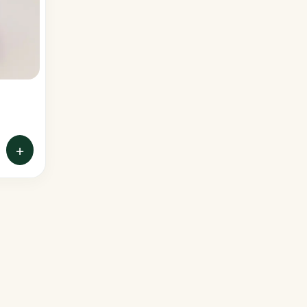
Poinsettias
Portulacas
Sunpatiens
Thunbergias
+