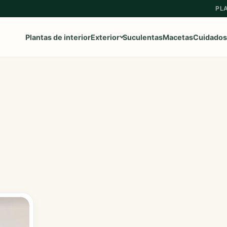
PL
Plantas de interior
Exterior
Suculentas
Macetas
Cuidados
Ver toda la categoría
→
Frutales
Aromaticas
Geranios y Gitanillas
Ipomeas
Margaritas
Petunias