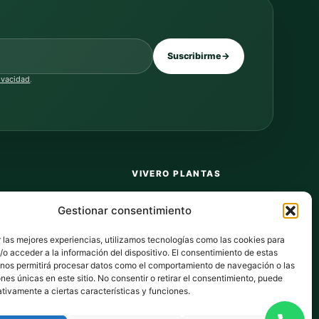
Suscribirme
→
rivacidad
.
VIVERO PLANTAS
Sobre nosotros
Gestionar consentimiento
Puntos y recompensas
 las mejores experiencias, utilizamos tecnologías como las cookies para
Privacidad
o acceder a la información del dispositivo. El consentimiento de estas
 nos permitirá procesar datos como el comportamiento de navegación o las
dos
Cookies
ones únicas en este sitio. No consentir o retirar el consentimiento, puede
tivamente a ciertas características y funciones.