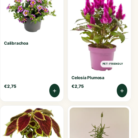
Calibrachoa
PET-FRIENDLY
Celosía Plumosa
€
2,75
€
2,75
+
+