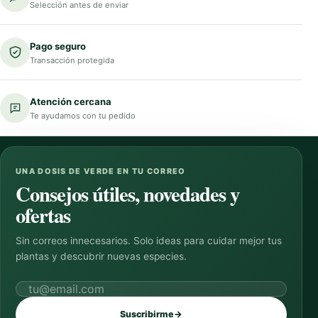
Selección antes de enviar
Pago seguro
Transacción protegida
Atención cercana
Te ayudamos con tu pedido
UNA DOSIS DE VERDE EN TU CORREO
Consejos útiles, novedades y
ofertas
Sin correos innecesarios. Solo ideas para cuidar mejor tus
plantas y descubrir nuevas especies.
Correo electrónico
Suscribirme
→