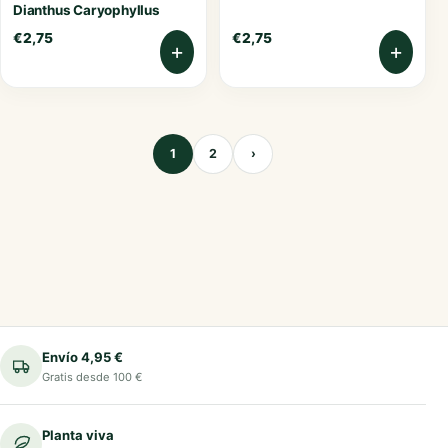
Dianthus Caryophyllus
€
2,75
€
2,75
+
+
1
2
›
Envío 4,95 €
Gratis desde 100 €
Planta viva