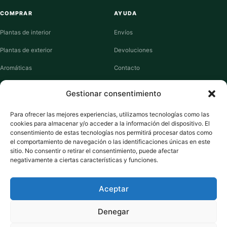
COMPRAR
AYUDA
Plantas de interior
Envíos
Plantas de exterior
Devoluciones
Aromáticas
Contacto
Suculentas
Guías de cuidados
Gestionar consentimiento
Macetas y jardineras
Mi cuenta
Para ofrecer las mejores experiencias, utilizamos tecnologías como las
cookies para almacenar y/o acceder a la información del dispositivo. El
VIVERO PLANTAS
consentimiento de estas tecnologías nos permitirá procesar datos como
el comportamiento de navegación o las identificaciones únicas en este
Sobre nosotros
sitio. No consentir o retirar el consentimiento, puede afectar
negativamente a ciertas características y funciones.
Puntos y recompensas
Privacidad
Aceptar
Cookies
Denegar