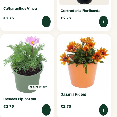
Catharanthus Vinca
Centradenia Floribunda
€
2,75
€
2,75
+
+
PET-FRIENDLY
Gazania Rigens
Cosmos Bipinnatus
€
2,75
€
2,75
+
+