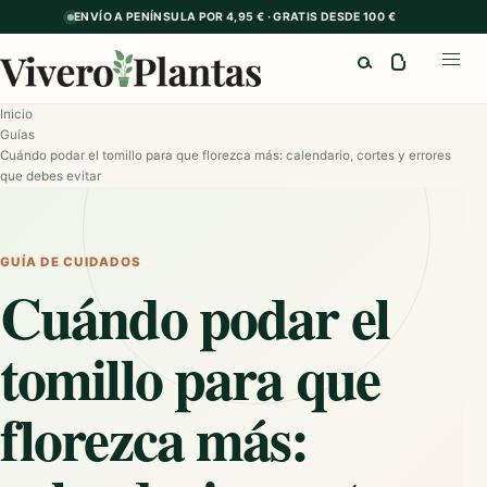
ENVÍO A PENÍNSULA POR 4,95 € · GRATIS DESDE 100 €
Buscar
Abrir
Inicio
Guías
Cuándo podar el tomillo para que florezca más: calendario, cortes y errores
que debes evitar
GUÍA DE CUIDADOS
Cuándo podar el
tomillo para que
florezca más: