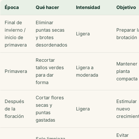
Época
Qué hacer
Intensidad
Objetivo
Final de
Eliminar
invierno /
puntas secas
Preparar l
Ligera
inicio de
y brotes
brotación
primavera
desordenados
Recortar
Mantener 
tallos verdes
Ligera a
Primavera
planta
para dar
moderada
compacta
forma
Cortar flores
Después
Estimular
secas y
de la
Ligera
nuevo
puntas
floración
crecimien
gastadas
Evitar
Solo limpieza