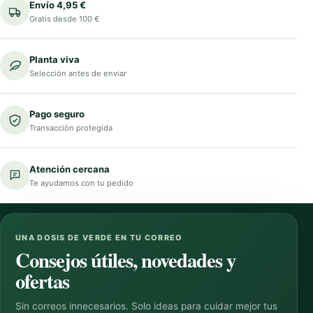
Envío 4,95 €
Gratis desde 100 €
Planta viva
Selección antes de enviar
Pago seguro
Transacción protegida
Atención cercana
Te ayudamos con tu pedido
UNA DOSIS DE VERDE EN TU CORREO
Consejos útiles, novedades y
ofertas
Sin correos innecesarios. Solo ideas para cuidar mejor tus