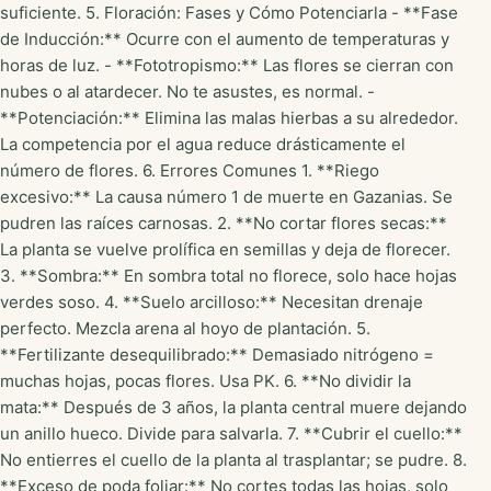
suficiente. 5. Floración: Fases y Cómo Potenciarla - **Fase
de Inducción:** Ocurre con el aumento de temperaturas y
horas de luz. - **Fototropismo:** Las flores se cierran con
nubes o al atardecer. No te asustes, es normal. -
**Potenciación:** Elimina las malas hierbas a su alrededor.
La competencia por el agua reduce drásticamente el
número de flores. 6. Errores Comunes 1. **Riego
excesivo:** La causa número 1 de muerte en Gazanias. Se
pudren las raíces carnosas. 2. **No cortar flores secas:**
La planta se vuelve prolífica en semillas y deja de florecer.
3. **Sombra:** En sombra total no florece, solo hace hojas
verdes soso. 4. **Suelo arcilloso:** Necesitan drenaje
perfecto. Mezcla arena al hoyo de plantación. 5.
**Fertilizante desequilibrado:** Demasiado nitrógeno =
muchas hojas, pocas flores. Usa PK. 6. **No dividir la
mata:** Después de 3 años, la planta central muere dejando
un anillo hueco. Divide para salvarla. 7. **Cubrir el cuello:**
No entierres el cuello de la planta al trasplantar; se pudre. 8.
**Exceso de poda foliar:** No cortes todas las hojas, solo