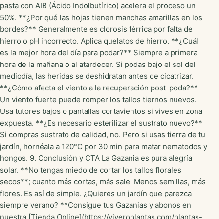
pasta con AIB (Ácido Indolbutírico) acelera el proceso un
50%. **¿Por qué las hojas tienen manchas amarillas en los
bordes?** Generalmente es clorosis férrica por falta de
hierro o pH incorrecto. Aplica quelatos de hierro. **¿Cuál
es la mejor hora del día para podar?** Siempre a primera
hora de la mañana o al atardecer. Si podas bajo el sol del
mediodía, las heridas se deshidratan antes de cicatrizar.
**¿Cómo afecta el viento a la recuperación post-poda?**
Un viento fuerte puede romper los tallos tiernos nuevos.
Usa tutores bajos o pantallas cortavientos si vives en zona
expuesta. **¿Es necesario esterilizar el sustrato nuevo?**
Si compras sustrato de calidad, no. Pero si usas tierra de tu
jardín, hornéala a 120°C por 30 min para matar nematodos y
hongos. 9. Conclusión y CTA La Gazania es pura alegría
solar. **No tengas miedo de cortar los tallos florales
secos**; cuanto más cortas, más sale. Menos semillas, más
flores. Es así de simple. ¿Quieres un jardín que parezca
siempre verano? **Consigue tus Gazanias y abonos en
nuestra [Tienda Online](https://viveroplantas.com/plantas-