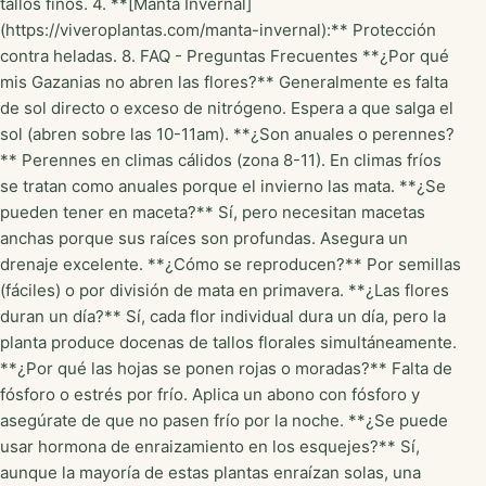
tallos finos. 4. **[Manta Invernal]
(https://viveroplantas.com/manta-invernal):** Protección
contra heladas. 8. FAQ - Preguntas Frecuentes **¿Por qué
mis Gazanias no abren las flores?** Generalmente es falta
de sol directo o exceso de nitrógeno. Espera a que salga el
sol (abren sobre las 10-11am). **¿Son anuales o perennes?
** Perennes en climas cálidos (zona 8-11). En climas fríos
se tratan como anuales porque el invierno las mata. **¿Se
pueden tener en maceta?** Sí, pero necesitan macetas
anchas porque sus raíces son profundas. Asegura un
drenaje excelente. **¿Cómo se reproducen?** Por semillas
(fáciles) o por división de mata en primavera. **¿Las flores
duran un día?** Sí, cada flor individual dura un día, pero la
planta produce docenas de tallos florales simultáneamente.
**¿Por qué las hojas se ponen rojas o moradas?** Falta de
fósforo o estrés por frío. Aplica un abono con fósforo y
asegúrate de que no pasen frío por la noche. **¿Se puede
usar hormona de enraizamiento en los esquejes?** Sí,
aunque la mayoría de estas plantas enraízan solas, una