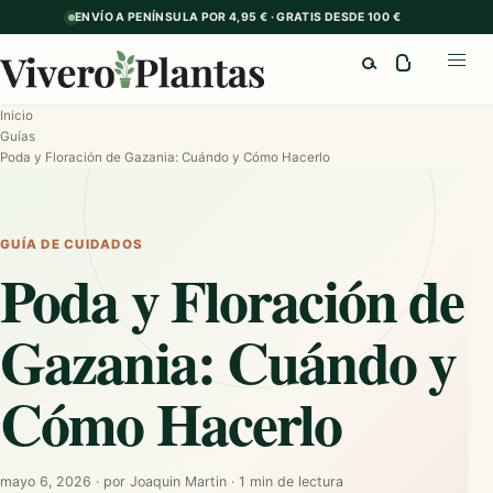
ENVÍO A PENÍNSULA POR 4,95 € · GRATIS DESDE 100 €
Buscar
Abrir
Inicio
Guías
Poda y Floración de Gazania: Cuándo y Cómo Hacerlo
GUÍA DE CUIDADOS
Poda y Floración de
Gazania: Cuándo y
Cómo Hacerlo
mayo 6, 2026
·
por
Joaquin Martin
·
1 min de lectura