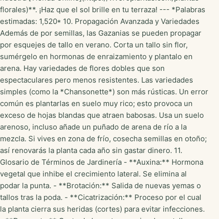
florales)**. ¡Haz que el sol brille en tu terraza! --- *Palabras
estimadas: 1,520* 10. Propagación Avanzada y Variedades
Además de por semillas, las Gazanias se pueden propagar
por esquejes de tallo en verano. Corta un tallo sin flor,
sumérgelo en hormonas de enraizamiento y plantalo en
arena. Hay variedades de flores dobles que son
espectaculares pero menos resistentes. Las variedades
simples (como la *Chansonette*) son más rústicas. Un error
común es plantarlas en suelo muy rico; esto provoca un
exceso de hojas blandas que atraen babosas. Usa un suelo
arenoso, incluso añade un puñado de arena de río a la
mezcla. Si vives en zona de frío, cosecha semillas en otoño;
así renovarás la planta cada año sin gastar dinero. 11.
Glosario de Términos de Jardinería - **Auxina:** Hormona
vegetal que inhibe el crecimiento lateral. Se elimina al
podar la punta. - **Brotación:** Salida de nuevas yemas o
tallos tras la poda. - **Cicatrización:** Proceso por el cual
la planta cierra sus heridas (cortes) para evitar infecciones.