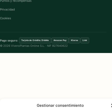
Puntos y recompensas
Privacidad
Cookies
Pago seguro:
Tarjeta de Crédito / Débito
Amazon Pay
Klarna
Link
© 2026 ViveroPlantas Online S.L. · NIF B27640622
Gestionar consentimiento