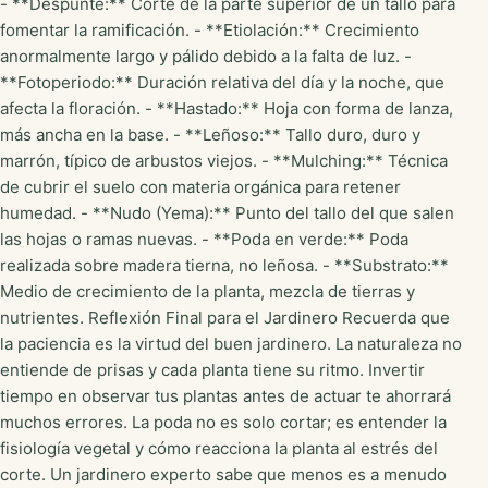
- **Despunte:** Corte de la parte superior de un tallo para
fomentar la ramificación. - **Etiolación:** Crecimiento
anormalmente largo y pálido debido a la falta de luz. -
**Fotoperiodo:** Duración relativa del día y la noche, que
afecta la floración. - **Hastado:** Hoja con forma de lanza,
más ancha en la base. - **Leñoso:** Tallo duro, duro y
marrón, típico de arbustos viejos. - **Mulching:** Técnica
de cubrir el suelo con materia orgánica para retener
humedad. - **Nudo (Yema):** Punto del tallo del que salen
las hojas o ramas nuevas. - **Poda en verde:** Poda
realizada sobre madera tierna, no leñosa. - **Substrato:**
Medio de crecimiento de la planta, mezcla de tierras y
nutrientes. Reflexión Final para el Jardinero Recuerda que
la paciencia es la virtud del buen jardinero. La naturaleza no
entiende de prisas y cada planta tiene su ritmo. Invertir
tiempo en observar tus plantas antes de actuar te ahorrará
muchos errores. La poda no es solo cortar; es entender la
fisiología vegetal y cómo reacciona la planta al estrés del
corte. Un jardinero experto sabe que menos es a menudo