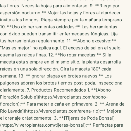
las flores. Necesita hojas para alimentarse. 9. **Riego por
aspersión nocturno:** Mojar las hojas y flores al atardecer
invita a los hongos. Riega siempre por la mañana temprano.
10. **Uso de herramientas oxidadas:** Las herramientas
con óxido pueden transmitir enfermedades fúngicas. Lija
tus herramientas regularmente. 11. **Abono excesivo:**
"Más es mejor" no aplica aquí. El exceso de sal en el suelo
quema las raíces finas. 12. **No rotar macetas:** Si la
maceta está siempre en el mismo sitio, la planta desarrolla
raíces en una sola dirección. Gira la maceta 180° cada
semana. 13. **Ignorar plagas en brotes nuevos:** Los
pulgones adoran los brotes tiernos post-poda. Inspecciona
diariamente. 7. Productos Recomendados 1. **[Abono
Floración Soluble](https://viveroplantas.com/abono-
floracion):** Para meterle caña en primavera. 2. **[Arena de
Río Lavada](https://viveroplantas.com/arena-rio):** Mejora
el drenaje drásticamente. 3. **[Tijeras de Poda Bonsai]
(https://viveroplantas.com/tijeras-bonsai):** Perfectas para