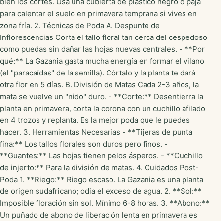
bien los cortes. Usa una cubierta de plástico negro o paja
para calentar el suelo en primavera temprana si vives en
zona fría. 2. Técnicas de Poda A. Despunte de
Inflorescencias Corta el tallo floral tan cerca del cespedoso
como puedas sin dañar las hojas nuevas centrales. - **Por
qué:** La Gazania gasta mucha energía en formar el vilano
(el "paracaídas" de la semilla). Córtalo y la planta te dará
otra flor en 5 días. B. División de Matas Cada 2-3 años, la
mata se vuelve un "nido" duro. - **Corte:** Desentierra la
planta en primavera, corta la corona con un cuchillo afilado
en 4 trozos y replanta. Es la mejor poda que le puedes
hacer. 3. Herramientas Necesarias - **Tijeras de punta
fina:** Los tallos florales son duros pero finos. -
**Guantes:** Las hojas tienen pelos ásperos. - **Cuchillo
de injerto:** Para la división de matas. 4. Cuidados Post-
Poda 1. **Riego:** Riego escaso. La Gazania es una planta
de origen sudafricano; odia el exceso de agua. 2. **Sol:**
Imposible floración sin sol. Mínimo 6-8 horas. 3. **Abono:**
Un puñado de abono de liberación lenta en primavera es