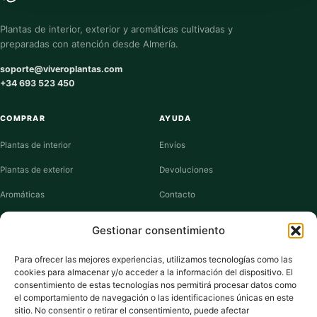
Plantas de interior, exterior y aromáticas cultivadas y
preparadas con atención desde Almería.
soporte@viveroplantas.com
+34 693 523 450
COMPRAR
AYUDA
Plantas de interior
Envíos
Plantas de exterior
Devoluciones
Aromáticas
Contacto
Suculentas
Guías de cuidados
Gestionar consentimiento
Macetas y jardineras
Mi cuenta
Para ofrecer las mejores experiencias, utilizamos tecnologías como las
cookies para almacenar y/o acceder a la información del dispositivo. El
VIVERO PLANTAS
consentimiento de estas tecnologías nos permitirá procesar datos como
el comportamiento de navegación o las identificaciones únicas en este
Sobre nosotros
sitio. No consentir o retirar el consentimiento, puede afectar